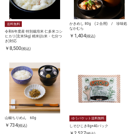
かきめし 80g (２合用) / 珍味処
送料無料
なかむら
令和6年度産 特別栽培米 仁多米コシ
￥1,404
(税込)
ヒカリ(玄米5kg) 精米(白米・七分つ
き)対応
￥8,500
(税込)
山椒ちりめん 60g
ゆうパケット送料無料
￥734
(税込)
しそひじき8g×40パック
￥2,527
(税込)