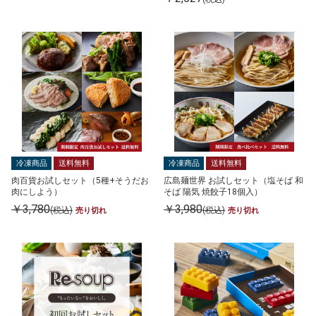
冷凍商品
送料無料
冷凍商品
送料無料
肉百貨お試しセット（5種+そうだお
広島麺世界 お試しセット（塩そば 和
肉にしよう）
そば 陽気 焼餃子18個入）
￥3,780
￥3,980
(税込)
(税込)
売り切れ
売り切れ