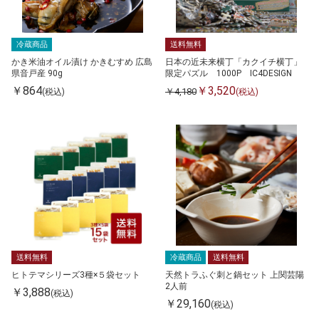
冷蔵商品
送料無料
かき米油オイル漬け かきむすめ 広島
日本の近未来横丁「カクイチ横丁」
県音戸産 90g
限定パズル 1000P IC4DESIGN
￥864
￥3,520
￥4,180
(税込)
(税込)
送料無料
冷蔵商品
送料無料
ヒトテマシリーズ3種×５袋セット
天然トラふぐ刺と鍋セット 上関芸陽
2人前
￥3,888
(税込)
￥29,160
(税込)