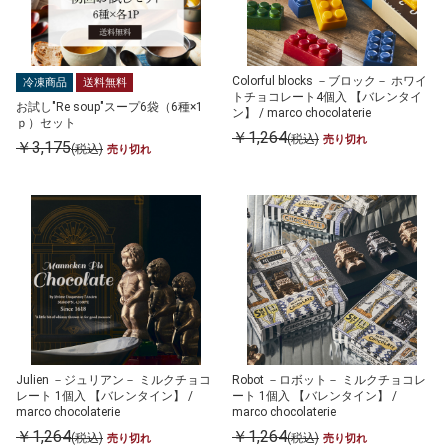
Colorful blocks －ブロック－ ホワイ
冷凍商品
送料無料
トチョコレート4個入 【バレンタイ
お試し"Re soup"スープ6袋（6種×1
ン】 / marco chocolaterie
ｐ）セット
￥1,264
(税込)
売り切れ
￥3,175
(税込)
売り切れ
Julien －ジュリアン－ ミルクチョコ
Robot －ロボット－ ミルクチョコレ
レート 1個入 【バレンタイン】 /
ート 1個入 【バレンタイン】 /
marco chocolaterie
marco chocolaterie
￥1,264
￥1,264
(税込)
(税込)
売り切れ
売り切れ