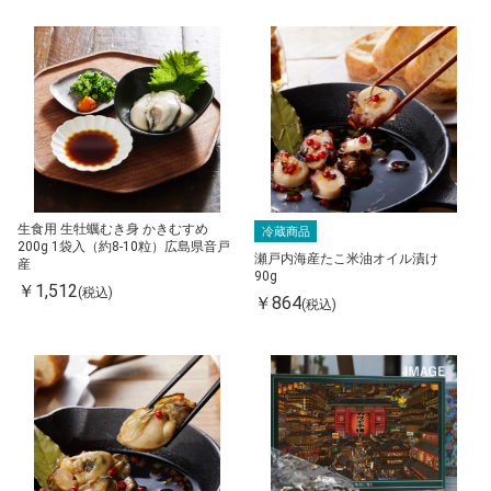
生食用 生牡蠣むき身 かきむすめ
冷蔵商品
200g 1袋入（約8-10粒）広島県音戸
瀬戸内海産たこ米油オイル漬け
産
90g
￥1,512
(税込)
￥864
(税込)