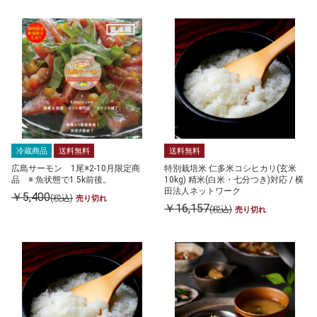
冷蔵商品
送料無料
送料無料
広島サーモン 1尾※2-10月限定商
特別栽培米 仁多米コシヒカリ(玄米
品 ※ 魚状態で1.5k前後。
10kg) 精米(白米・七分つき)対応 / 横
田法人ネットワーク
￥5,400
(税込)
売り切れ
￥16,157
(税込)
売り切れ