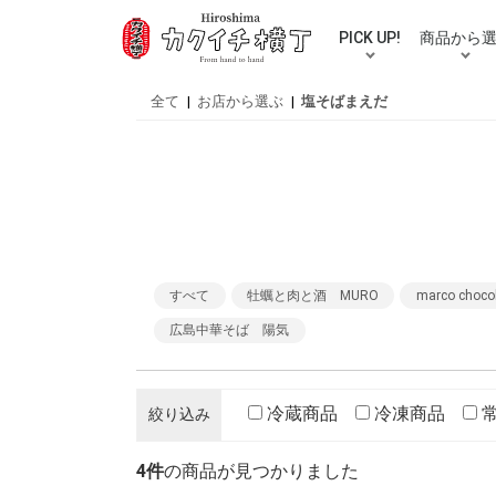
PICK UP!
商品から
人気カテゴリ
ご自宅用送料無料セット
ギフト
佃煮
お漬物
お惣菜
混ぜ込みご
牡蠣・鮮魚
お米
ラーメン・
お好み焼き
スープ・バ
おつまみ
調味料
スイーツ
むき栗
おせち
伝統工芸品
パズル
買い物・贈
全て
|
お店から選ぶ
|
塩そばまえだ
すべて
牡蠣と肉と酒 MURO
marco choco
広島中華そば 陽気
冷蔵商品
冷凍商品
絞り込み
4件
の商品が見つかりました