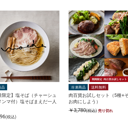
商品
冷凍商品
送料無料
量限定】塩そば（チャーシュ
肉百貨お試しセット（5種+
メンマ付）塩そばまえだ一人
お肉にしよう）
￥3,780
(税込)
売り切れ
96
(税込)