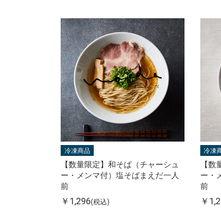
冷凍商品
冷凍
【数量限定】和そば（チャーシュ
【数
ー・メンマ付）塩そばまえだ一人
ー・
前
前
￥1,296
￥1,2
(税込)