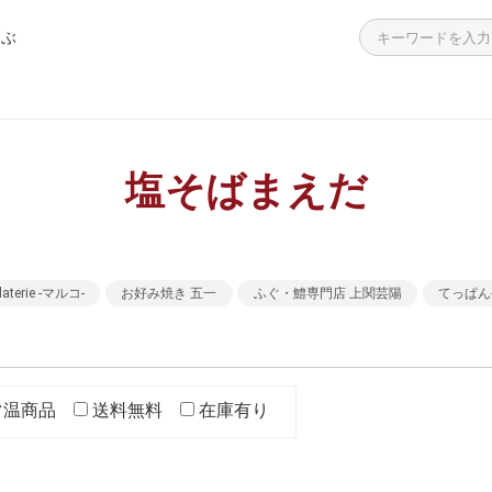
選ぶ
>
>
>
>
>
飯の素
・海鮮加工品
餃子
ーニャカウダ
答袋
つくだ煮 学校給食用
えのき青のり
白和えの素
わかめ入り青のり
殻付き生牡蠣
ラーメン 広島名店の味
広島お好み焼き
チューブタイプ
個包装タイプ
その他
簡単調理シリーズ
レンジで簡単調理シリーズ
高齢者向けのお惣菜
殻付き生牡蠣
海鮮加工品・その他
チョコレート
塩そばまえだ
laterie -マルコ-
お好み焼き 五一
ふぐ・鱧専門店 上関芸陽
てっぱん
常温商品
送料無料
在庫有り