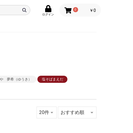
0
￥0
ログイン
や 夢希（ゆうき）
塩そばまえだ