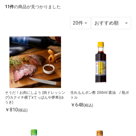
11件
の商品が見つかりました
そうだ！お肉にしよう (肉ドレッシン
生れもんポン酢 200ml 醤油 / 瓶ボ
グ)カクイチ横丁xてっぱんや夢希(ゆ
トル
うき)
￥648
(税込)
￥810
(税込)