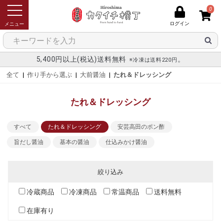
0
ログイン
メニュー
5,400円以上(税込)送料無料
。
※冷凍は送料220円
全て
|
作り手から選ぶ
|
大前醤油
|
たれ＆ドレッシング
たれ＆ドレッシング
すべて
たれ＆ドレッシング
安芸高田のポン酢
旨だし醤油
基本の醤油
仕込みかけ醤油
絞り込み
冷蔵商品
冷凍商品
常温商品
送料無料
在庫有り