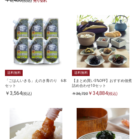
￥8,400
(税込)
売り切れ
送料無料
送料無料
「ごはんいきる」えのき青のり 6本
【まとめ買い5%OFF】おすすめ佃煮
セット
詰め合わせ10セット
￥3,564
￥34,884
￥36,720
(税込)
(税込)