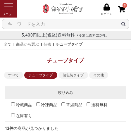
0
ログイン
メニュー
5,400円以上(税込)送料無料
。
※冷凍は送料220円
全て
|
商品から選ぶ
|
佃煮
|
チューブタイプ
チューブタイプ
すべて
チューブタイプ
個包装タイプ
その他
絞り込み
冷蔵商品
冷凍商品
常温商品
送料無料
在庫有り
13件
の商品が見つかりました