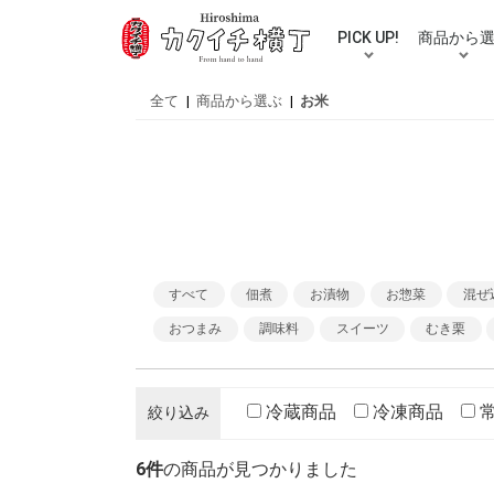
PICK UP!
商品から
人気カテゴリ
ご自宅用送料無料セット
ギフト
佃煮
お漬物
お惣菜
混ぜ込みご
牡蠣・鮮魚
お米
ラーメン・
お好み焼き
スープ・バ
おつまみ
調味料
スイーツ
むき栗
おせち
伝統工芸品
パズル
買い物・贈
全て
|
商品から選ぶ
|
お米
すべて
佃煮
お漬物
お惣菜
混ぜ
おつまみ
調味料
スイーツ
むき栗
冷蔵商品
冷凍商品
絞り込み
6件
の商品が見つかりました