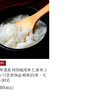
無料
6年度産 特別栽培米 仁多米コ
リ(玄米5kg) 精米(白米・七
)対応
00
(税込)