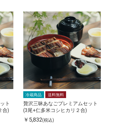
冷蔵商品
送料無料
ット
贅沢三昧あなごプレミアムセット
２合)
(3尾+仁多米コシヒカリ２合)
￥5,832
(税込)