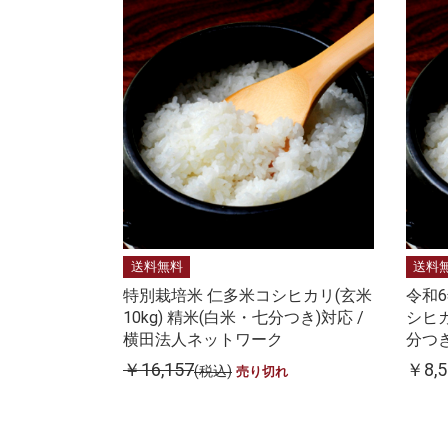
送料無料
送料
特別栽培米 仁多米コシヒカリ(玄米
令和
10kg) 精米(白米・七分つき)対応 /
シヒカ
横田法人ネットワーク
分つき
￥16,157
￥8,5
(税込)
売り切れ