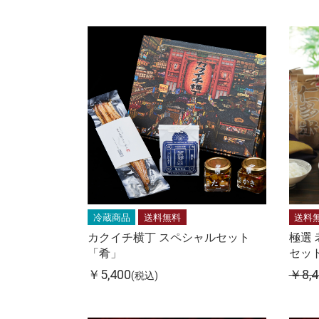
冷蔵商品
送料無料
送料
カクイチ横丁 スペシャルセット
極選 
「肴」
セッ
￥5,400
￥8,4
(税込)