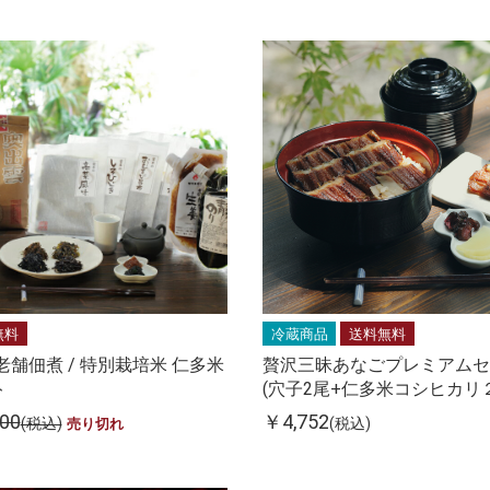
無料
冷蔵商品
送料無料
老舗佃煮 / 特別栽培米 仁多米
贅沢三昧あなごプレミアムセ
ト
(穴子2尾+仁多米コシヒカリ
00
￥4,752
(税込)
(税込)
売り切れ