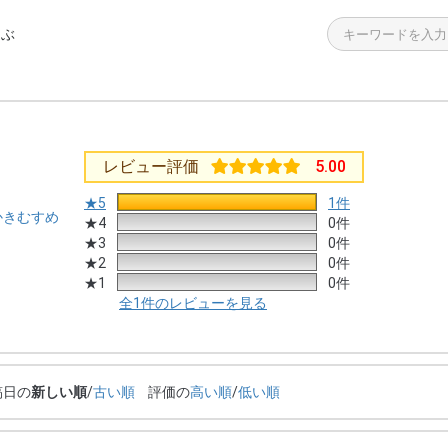
選ぶ
>
>
>
>
>
飯の素
・海鮮加工品
餃子
ーニャカウダ
答袋
つくだ煮 学校給食用
えのき青のり
白和えの素
わかめ入り青のり
殻付き生牡蠣
ラーメン 広島名店の味
広島お好み焼き
チューブタイプ
個包装タイプ
その他
簡単調理シリーズ
レンジで簡単調理シリーズ
高齢者向けのお惣菜
殻付き生牡蠣
海鮮加工品・その他
チョコレート
レビュー評価
5.00
★5
1件
 かきむすめ
★4
0件
★3
0件
★2
0件
★1
0件
全1件のレビューを見る
稿日の
新しい順
/
古い順
評価の
高い順
/
低い順