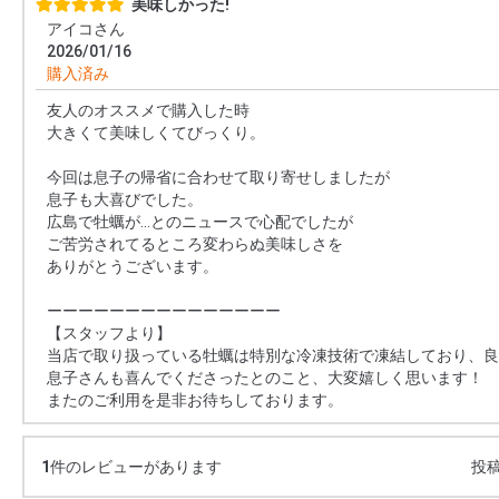
美味しかった!
アイコさん
2026/01/16
購入済み
友人のオススメで購入した時
大きくて美味しくてびっくり。
今回は息子の帰省に合わせて取り寄せしましたが
息子も大喜びでした。
広島で牡蠣が…とのニュースで心配でしたが
ご苦労されてるところ変わらぬ美味しさを
ありがとうございます。
ーーーーーーーーーーーーーーー
【スタッフより】
当店で取り扱っている牡蠣は特別な冷凍技術で凍結しており、良質
息子さんも喜んでくださったとのこと、大変嬉しく思います！
またのご利用を是非お待ちしております。
1
件のレビューがあります
投