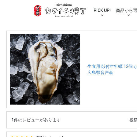
PICK UP!
商品から
人気カテゴリ
ご自宅用送料無料セット
ギフト
佃煮
お漬物
お惣菜
混ぜ込みご
牡蠣・鮮魚
お米
ラーメン・
お好み焼き
スープ・バ
おつまみ
調味料
スイーツ
むき栗
おせち
伝統工芸品
パズル
買い物・贈
生食用 殻付生牡蠣 12個
広島県音戸産
1
件のレビューがあります
投