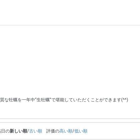
な牡蠣を一年中“生牡蠣”で堪能していただくことができます(^^)
稿日の
新しい順
/
古い順
評価の
高い順
/
低い順