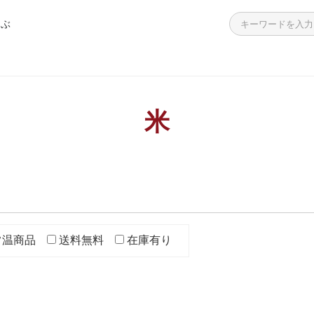
選ぶ
>
>
>
>
>
飯の素
・海鮮加工品
餃子
ーニャカウダ
答袋
つくだ煮 学校給食用
えのき青のり
白和えの素
わかめ入り青のり
殻付き生牡蠣
ラーメン 広島名店の味
広島お好み焼き
チューブタイプ
個包装タイプ
その他
簡単調理シリーズ
レンジで簡単調理シリーズ
高齢者向けのお惣菜
殻付き生牡蠣
海鮮加工品・その他
チョコレート
米
常温商品
送料無料
在庫有り