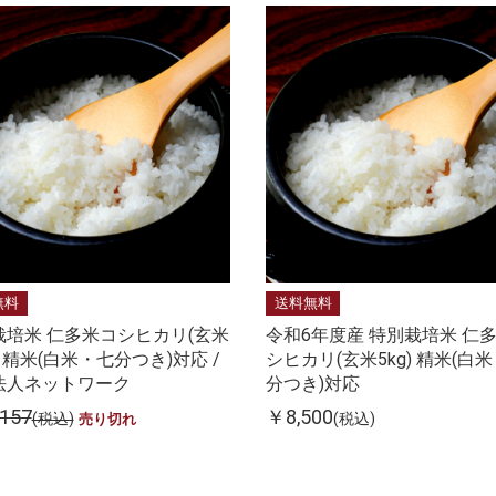
無料
送料無料
栽培米 仁多米コシヒカリ(玄米
令和6年度産 特別栽培米 仁
g) 精米(白米・七分つき)対応 /
シヒカリ(玄米5kg) 精米(白
法人ネットワーク
分つき)対応
157
￥8,500
(税込)
(税込)
売り切れ