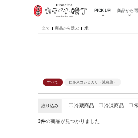
PICK UP!
商品から
人気カテゴリ
ご自宅用送料無料セット
ギフト
佃煮
お漬物
お惣菜
混ぜ込みご
牡蠣・鮮魚
お米
ラーメン・
お好み焼き
スープ・バ
おつまみ
調味料
スイーツ
むき栗
おせち
伝統工芸品
パズル
買い物・贈
全て
|
商品から選ぶ
|
米
すべて
仁多米コシヒカリ（減農薬）
冷蔵商品
冷凍商品
絞り込み
3件
の商品が見つかりました