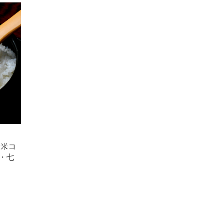
多米コ
米・七