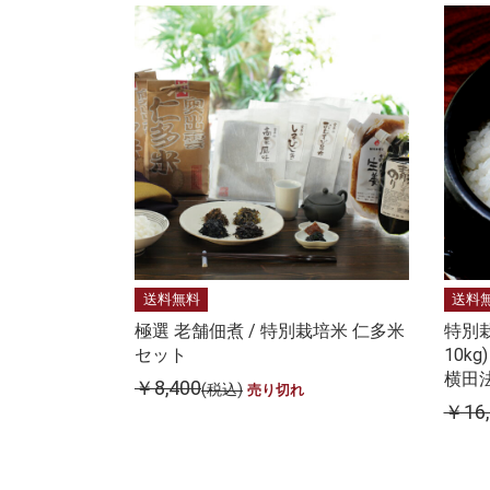
送料無料
送料
極選 老舗佃煮 / 特別栽培米 仁多米
特別
セット
10k
横田
￥8,400
(税込)
売り切れ
￥16,