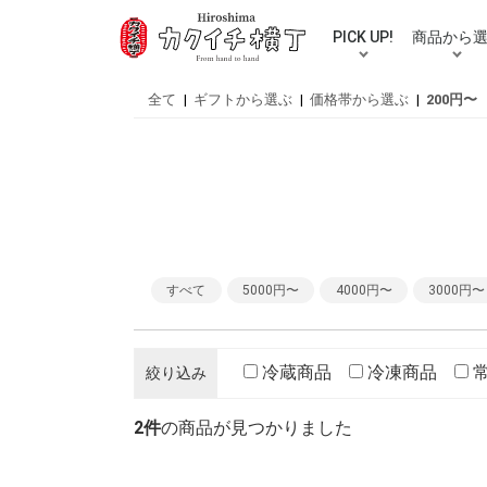
PICK UP!
商品から
人気カテゴリ
ご自宅用送料無料セット
ギフト
佃煮
お漬物
お惣菜
混ぜ込みご
牡蠣・鮮魚
お米
ラーメン・
お好み焼き
スープ・バ
おつまみ
調味料
スイーツ
むき栗
おせち
伝統工芸品
パズル
買い物・贈
全て
|
ギフトから選ぶ
|
価格帯から選ぶ
|
200円〜
すべて
5000円〜
4000円〜
3000円〜
冷蔵商品
冷凍商品
絞り込み
2件
の商品が見つかりました