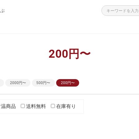
選ぶ
>
>
>
>
>
飯の素
・海鮮加工品
餃子
ーニャカウダ
答袋
つくだ煮 学校給食用
えのき青のり
白和えの素
わかめ入り青のり
殻付き生牡蠣
ラーメン 広島名店の味
広島お好み焼き
チューブタイプ
個包装タイプ
その他
簡単調理シリーズ
レンジで簡単調理シリーズ
高齢者向けのお惣菜
殻付き生牡蠣
海鮮加工品・その他
チョコレート
200円〜
2000円〜
500円〜
200円〜
常温商品
送料無料
在庫有り