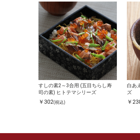
すしの素2～3合用 (五目ちらし寿
白あえ
司の素) ヒトテマシリーズ
ズ
￥302
￥23
(税込)