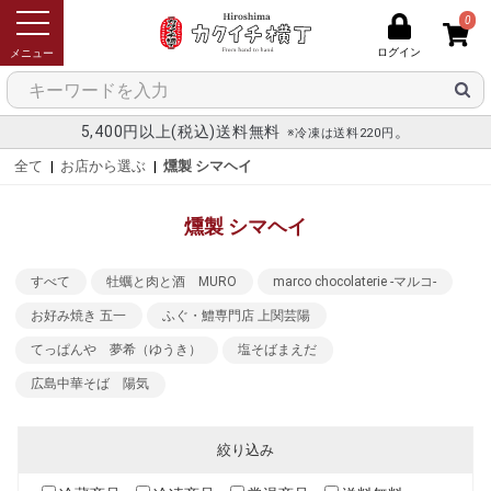
0
ログイン
メニュー
5,400円以上(税込)送料無料
。
※冷凍は送料220円
全て
|
お店から選ぶ
|
燻製 シマヘイ
燻製 シマヘイ
すべて
牡蠣と肉と酒 MURO
marco chocolaterie -マルコ-
お好み焼き 五一
ふぐ・鱧専門店 上関芸陽
てっぱんや 夢希（ゆうき）
塩そばまえだ
広島中華そば 陽気
絞り込み