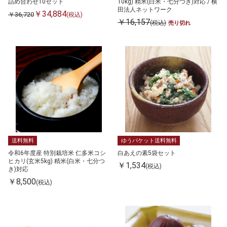
詰め合わせ10セット
10kg) 精米(白米・七分つき)対応 / 横
田法人ネットワーク
￥34,884
￥36,720
(税込)
￥16,157
(税込)
売り切れ
送料無料
ゆうパケット送料無料
令和6年度産 特別栽培米 仁多米コシ
白あえの素5袋セット
ヒカリ(玄米5kg) 精米(白米・七分つ
￥1,534
(税込)
き)対応
￥8,500
(税込)