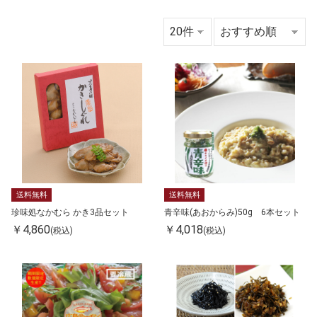
送料無料
送料無料
珍味処なかむら かき3品セット
青辛味(あおからみ)50g 6本セット
￥4,860
￥4,018
(税込)
(税込)