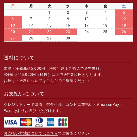
日
月
火
水
木
金
土
1
2
3
4
5
6
7
8
9
10
11
12
13
14
15
16
17
18
19
20
21
22
23
24
25
26
27
28
29
30
送料について
常温・冷蔵商品5,000円（税抜）以上ご購入で送料無料。
※冷凍商品5,000円（税抜）以上で送料220円となります。
お届け・送料についてはこちら
でご確認ください
お支払いについて
クレジットカード決済、代金引換、コンビニ前払い・AmazonPay・
Paypayよりお選びいただけます。
お支払い方法についてはこちら
でご確認ください