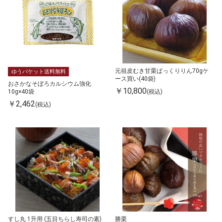
元祖皮むき甘栗ぱっくりりん70gケ
ゆうパケット送料無料
ース買い(40袋)
おさかなそぼろカルシウム強化
￥10,800
(税込)
10g×40袋
￥2,462
(税込)
すし丸 1升用 (五目ちらし寿司の素)
勝栗