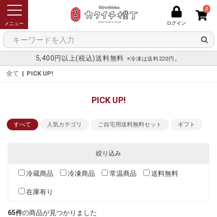
0
ログイン
メニュー
5,400円以上(税込)送料無料
。
※冷凍は送料220円
全て
|
PICK UP!
PICK UP!
すべて
人気カテゴリ
ご自宅用送料無料セット
ギフト
絞り込み
冷蔵商品
冷凍商品
常温商品
送料無料
在庫有り
65件
の商品が見つかりました