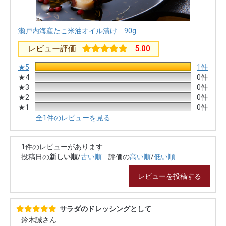
瀬戸内海産たこ米油オイル漬け 90g
レビュー評価
5.00
★5
1件
★4
0件
★3
0件
★2
0件
★1
0件
全1件のレビューを見る
1
件のレビューがあります
投稿日の
新しい順
/
古い順
評価の
高い順
/
低い順
レビューを投稿する
サラダのドレッシングとして
鈴木誠さん