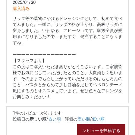
2025/01/30
購入済み
サラダ等の葉物にかけるドレッシングとして、初めて食べ
てみました。一挙に、サラダの格が上がり、高級サラダに
変身しました。いわゆる、アヒージョです。家族全員が愛
用者になりましたので、またすぐ、発注することになりま
すね。
ーーーーーーーーーーーーーーー
【スタッフより】
この度はご購入いただきありがとうございます。ご家族皆
様でお気に召していただけたとのこと、大変嬉しく思いま
す！そのままでも召し上がっていただけるのはもちろんの
こと、パスタとからめて少し醤油を足してペペロンチーノ
風にするのもオススメしています。ぜひ色々なアレンジを
お楽しみください！
1
件のレビューがあります
投稿日の
新しい順
/
古い順
評価の
高い順
/
低い順
レビューを投稿する