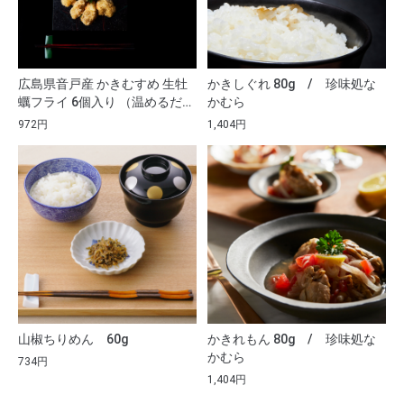
ト
広島県音戸産 かきむすめ 生牡
かきしぐれ 80g / 珍味処な
蠣フライ 6個入り （温めるだ
かむら
4
け）
972円
1,404円
山椒ちりめん 60g
かきれもん 80g / 珍味処な
かむら
734円
1,404円