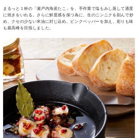
まるっと１杯の「瀬戸内海産たこ」を、手作業で塩もみし蒸して適度
生のニンニクを刻んで炒
に焼きをいれる。さらに鮮度感を保つ為に、
め、クセの少ない米油に封じ込め。ピンクペッパーを加え、彩りも味
も最高峰を目指しました。