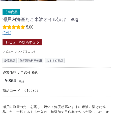
冷蔵商品
瀬戸内海産たこ米油オイル漬け 90g
5.00
(1件)
レビューを投稿する
レビューについてはこちら
冷蔵商品
化学調味料不使用
おすすめ商品
通常価格：￥864
税込
￥864
税込
商品コード：
0100309
瀬戸内海産のたこを蒸して焼いて鮮度感高いままに米油に漬けた逸
品。たこ一杯まるまる仕入れ、無添加で手作業で作った珍しいたこオ