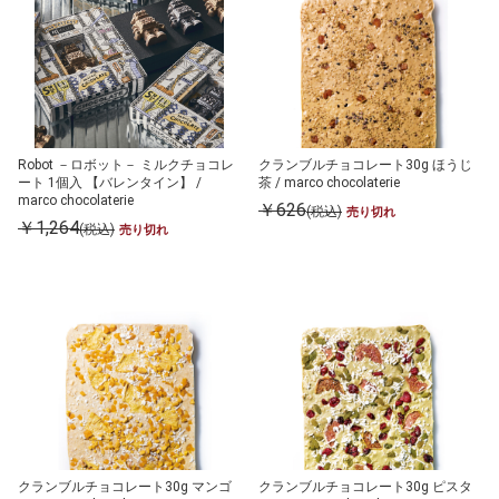
Robot －ロボット－ ミルクチョコレ
クランブルチョコレート30g ほうじ
ート 1個入 【バレンタイン】 /
茶 / marco chocolaterie
marco chocolaterie
￥626
(税込)
売り切れ
￥1,264
(税込)
売り切れ
クランブルチョコレート30g マンゴ
クランブルチョコレート30g ピスタ