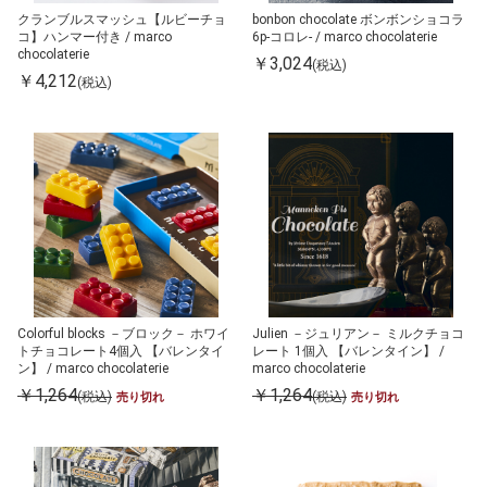
クランブルスマッシュ【ルビーチョ
bonbon chocolate ボンボンショコラ
コ】ハンマー付き / marco
6p-コロレ- / marco chocolaterie
chocolaterie
￥3,024
(税込)
￥4,212
(税込)
Colorful blocks －ブロック－ ホワイ
Julien －ジュリアン－ ミルクチョコ
トチョコレート4個入 【バレンタイ
レート 1個入 【バレンタイン】 /
ン】 / marco chocolaterie
marco chocolaterie
￥1,264
￥1,264
(税込)
(税込)
売り切れ
売り切れ