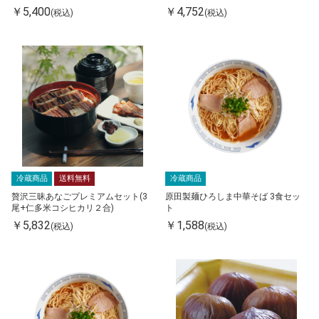
￥5,400
￥4,752
(税込)
(税込)
冷蔵商品
送料無料
冷蔵商品
贅沢三昧あなごプレミアムセット(3
原田製麺ひろしま中華そば 3食セッ
尾+仁多米コシヒカリ２合)
ト
￥5,832
￥1,588
(税込)
(税込)