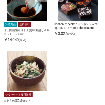
bonbon chocolate ボンボンショコラ
冷蔵商品
送料無料
6p-コロレ- / marco chocolaterie
【上関芸陽直送】天然鯛 刺盛り＆鍋
￥3,024
(税込)
セット （2人前）
￥14,040
(税込)
ゆうパケット送料無料
白あえの素5袋セット