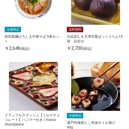
冷蔵商品
送料無料
原田製麺ひろしま中華そば 5食セッ
元祖皮むき天津甘栗ぱっくりりん10
ト
袋 詰合せ
￥2,646
￥2,700
(税込)
(税込)
クランブルスマッシュ【ミルクチョ
冷蔵商品
コレート】ハンマー付き / marco
瀬戸内海産たこ米油オイル漬け
chocolaterie
90g