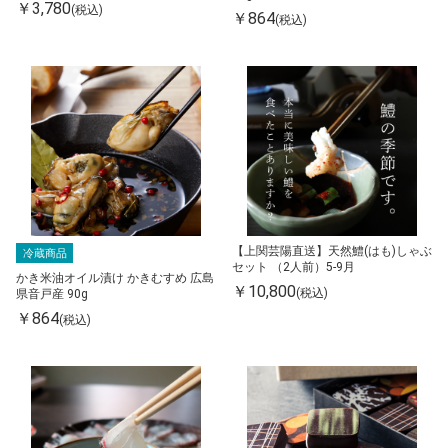
￥3,780
(税込)
￥864
(税込)
【上関芸陽直送】天然鱧(はも)しゃぶ
冷蔵商品
セット （2人前）5-9月
かき米油オイル漬け かきむすめ 広島
￥10,800
(税込)
県音戸産 90g
￥864
(税込)