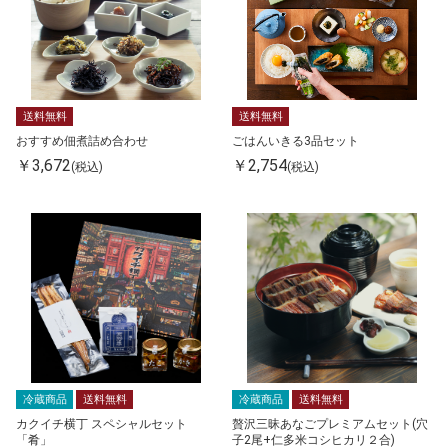
送料無料
送料無料
おすすめ佃煮詰め合わせ
ごはんいきる3品セット
￥3,672
￥2,754
(税込)
(税込)
冷蔵商品
送料無料
冷蔵商品
送料無料
カクイチ横丁 スペシャルセット
贅沢三昧あなごプレミアムセット(穴
「肴」
子2尾+仁多米コシヒカリ２合)