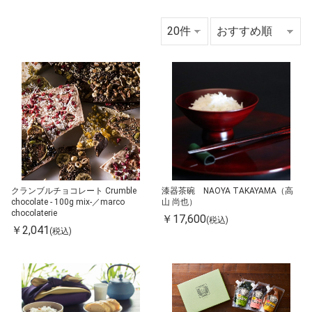
クランブルチョコレート Crumble
漆器茶碗 NAOYA TAKAYAMA（高
chocolate - 100g mix-／marco
山 尚也）
chocolaterie
￥17,600
(税込)
￥2,041
(税込)