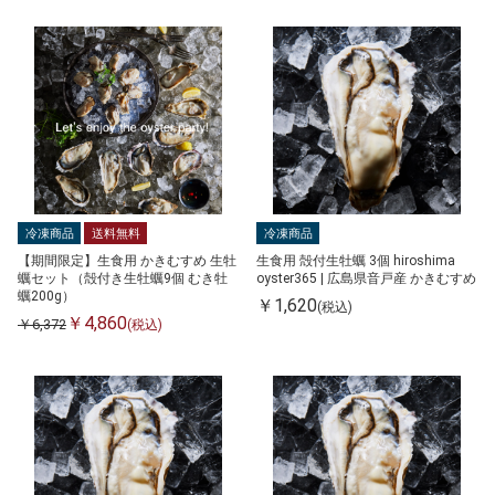
冷凍商品
送料無料
冷凍商品
【期間限定】生食用 かきむすめ 生牡
生食用 殻付生牡蠣 3個 hiroshima
蠣セット（殻付き生牡蠣9個 むき牡
oyster365 | 広島県音戸産 かきむすめ
蠣200g）
￥1,620
(税込)
￥4,860
￥6,372
(税込)