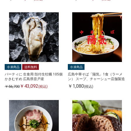
冷凍商品
送料無料
冷凍商品
パーティに 生食用 殻付生牡蠣 105個
広島中華そば「陽気」1食（ラーメ
かきむすめ 広島県音戸産
ン） スープ、チャーシュー店舗製造
￥43,092
￥1,080
￥56,700
(税込)
(税込)