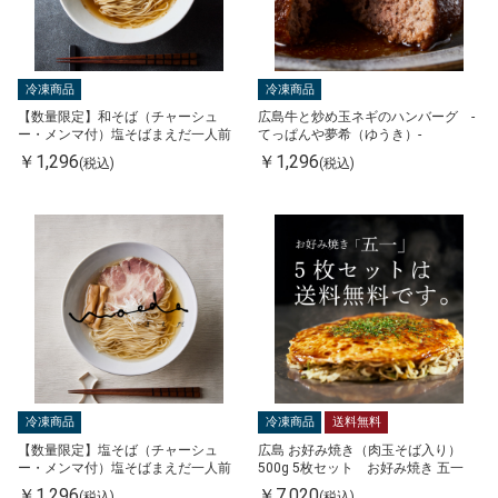
冷凍商品
冷凍商品
【数量限定】和そば（チャーシュ
広島牛と炒め玉ネギのハンバーグ -
ー・メンマ付）塩そばまえだ一人前
てっぱんや夢希（ゆうき）-
￥1,296
￥1,296
(税込)
(税込)
冷凍商品
冷凍商品
送料無料
【数量限定】塩そば（チャーシュ
広島 お好み焼き（肉玉そば入り）
ー・メンマ付）塩そばまえだ一人前
500g 5枚セット お好み焼き 五一
￥1,296
￥7,020
(税込)
(税込)