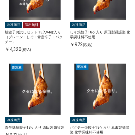
冷凍商品
送料無料
冷凍商品
焼餃子お試しセット 18入×4種入り
しそ焼餃子18ケ入り 原田製麺謹製 化
（プレーン・しそ・青唐辛子・パク
学調味料不使用
チー）
￥972
(税込)
￥4,320
(税込)
冷凍商品
冷凍商品
青辛味焼餃子18ケ入り 原田製麺謹製
パクチー焼餃子18ケ入り 原田製麺謹
製 化学調味料不使用
￥972