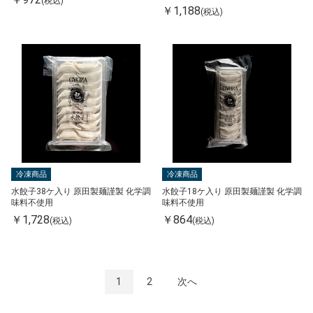
(税込)
￥1,188
(税込)
冷凍商品
冷凍商品
水餃子38ケ入り 原田製麺謹製 化学調
水餃子18ケ入り 原田製麺謹製 化学調
味料不使用
味料不使用
￥1,728
￥864
(税込)
(税込)
1
2
次へ