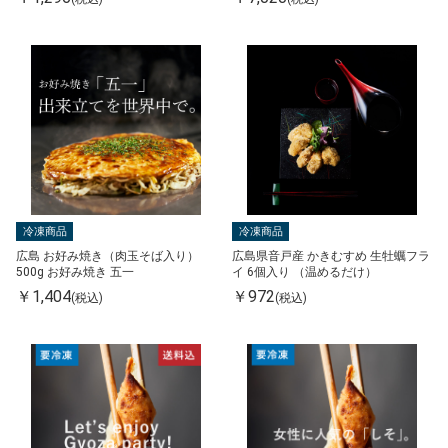
冷凍商品
冷凍商品
広島 お好み焼き（肉玉そば入り）
広島県音戸産 かきむすめ 生牡蠣フラ
500g お好み焼き 五一
イ 6個入り （温めるだけ）
￥1,404
￥972
(税込)
(税込)